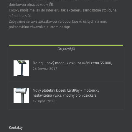
dotekovou obrazovkou v ČR.
Kiosky nabízíme jak do interieru, tak exterieru, samostatně stojící, na
stěnu i na stůl.
Zabýváme se také zakázkovou výrobou, kiosků ušitých na míru
požadavkům zákazníka, custom design.
Nejnovější
Deleg – nový model kiosku za akční cenu 35 000,-
26 června, 2017
Nový platební kiosek CardPay – motoricky
nastavitelná výška, vhodný pro vozíčkáře
17 srpna, 2016
Kontakty