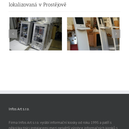
lokalizovaná v Prostějově
Infos Art s.r.o.
Firma Infos Art s.r.o. vyrábí informační kiosky od roku 1995 a patří s
několika tisíci instalacemi mezi největší výrobce informačních kiosků s