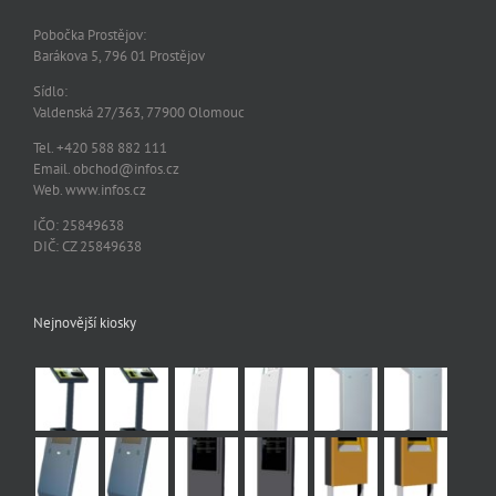
Pobočka Prostějov:
Barákova 5, 796 01 Prostějov
Sídlo:
Valdenská 27/363, 77900 Olomouc
Tel. +420 588 882 111
Email. obchod@infos.cz
Web. www.infos.cz
IČO: 25849638
DIČ: CZ 25849638
Nejnovější kiosky