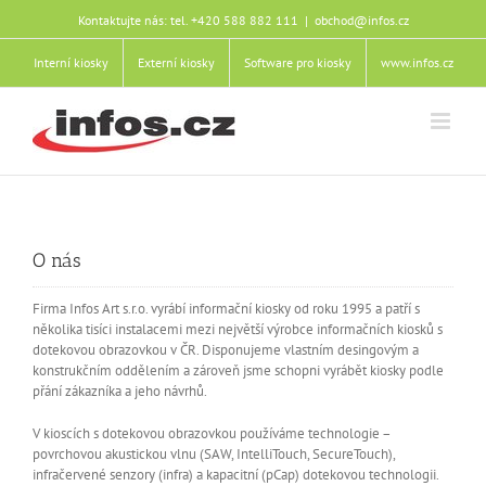
Přeskočit
Kontaktujte nás: tel. +420 588 882 111
|
obchod@infos.cz
na
obsah
Interní kiosky
Externí kiosky
Software pro kiosky
www.infos.cz
O nás
Firma Infos Art s.r.o. vyrábí informační kiosky od roku 1995 a patří s
několika tisíci instalacemi mezi největší výrobce informačních kiosků s
dotekovou obrazovkou v ČR. Disponujeme vlastním desingovým a
konstrukčním oddělením a zároveň jsme schopni vyrábět kiosky podle
přání zákazníka a jeho návrhů.
V kioscích s dotekovou obrazovkou používáme technologie –
povrchovou akustickou vlnu (SAW, IntelliTouch, SecureTouch),
infračervené senzory (infra) a kapacitní (pCap) dotekovou technologii.