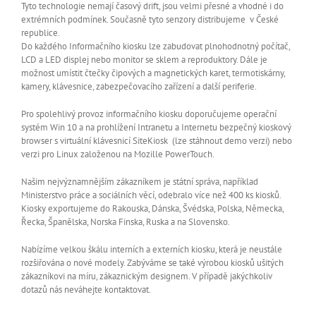
Tyto technologie nemají časový drift, jsou velmi přesné a vhodné i do
extrémních podmínek. Současně tyto senzory distribujeme v České
republice.
Do každého Informačního kiosku lze zabudovat plnohodnotný počítač,
LCD a LED displej nebo monitor se sklem a reproduktory. Dále je
možnost umístit čtečky čipových a magnetických karet, termotiskárny,
kamery, klávesnice, zabezpečovacího zařízení a další periferie.
Pro spolehlivý provoz informačního kiosku doporučujeme operační
systém Win 10 a na prohlížení Intranetu a Internetu bezpečný kioskový
browser s virtuální klávesnicí SiteKiosk (lze stáhnout demo verzi) nebo
verzi pro Linux založenou na Mozille PowerTouch.
Našim nejvýznamnějším zákazníkem je státní správa, například
Ministerstvo práce a sociálních věcí, odebralo více než 400 ks kiosků.
Kiosky exportujeme do Rakouska, Dánska, Švédska, Polska, Německa,
Řecka, Španělska, Norska Finska, Ruska a na Slovensko.
Nabízíme velkou škálu interních a externích kiosku, která je neustále
rozšiřována o nové modely. Zabýváme se také výrobou kiosků ušitých
zákazníkovi na míru, zákaznickým designem. V případě jakýchkoliv
dotazů nás neváhejte kontaktovat.