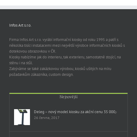
Infos Art s.r.o.
Firma Infos Art s.r.o. vyrábí informační kiosky od roku 1995 a patří s
několika tisíci instalacemi mezi největší výrobce informačních kiosků s
dotekovou obrazovkou v ČR.
Kiosky nabízíme jak do interieru, tak exterieru, samostatně stojící, na
stěnu i na stůl.
Zabýváme se také zakázkovou výrobou, kiosků ušitých na míru
požadavkům zákazníka, custom design.
Nejnovější
Deleg – nový model kiosku za akční cenu 35 000,-
26 června, 2017