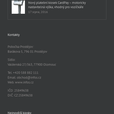
Nový platební kiosek CardPay – motoricky
nastavitelná výška, vhodný pro vozíčkáře
17 srpna, 2016
Kontakty
Pobočka Prostějov:
Barákova 5, 796 01 Prostějov
Sídlo:
Valdenská 27/363, 77900 Olomouc
Tel. +420 588 882 111
Email. obchod@infos.cz
Web. www.infos.cz
IČO: 25849638
DIČ: CZ 25849638
Nejnovější kiosky