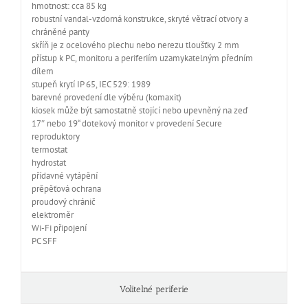
hmotnost: cca 85 kg
robustní vandal-vzdorná konstrukce, skryté větrací otvory a
chráněné panty
skříň je z ocelového plechu nebo nerezu tloušťky 2 mm
přístup k PC, monitoru a periferiím uzamykatelným předním
dílem
stupeň krytí IP 65, IEC 529: 1989
barevné provedení dle výběru (komaxit)
kiosek může být samostatně stojící nebo upevněný na zeď
17″ nebo 19“ dotekový monitor v provedení Secure
reproduktory
termostat
hydrostat
přídavné vytápění
prěpěťová ochrana
proudový chránič
elektroměr
Wi-Fi připojení
PC SFF
Volitelné periferie