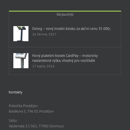
Nejnovější
Deleg – nový model kiosku za akční cenu 35 000,-
26 června, 2017
Nový platební kiosek CardPay – motoricky
nastavitelná výška, vhodný pro vozíčkáře
17 srpna, 2016
Kontakty
Pobočka Prostějov:
Barákova 5, 796 01 Prostějov
Sídlo:
Valdenská 27/363, 77900 Olomouc