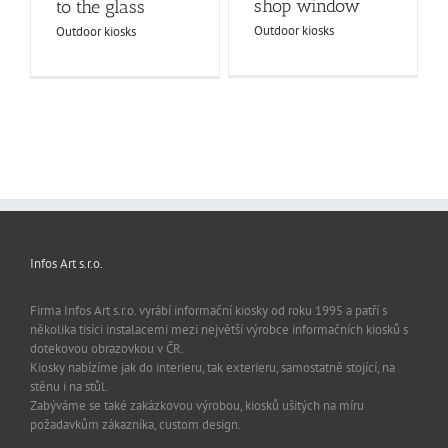
shop window
to the glass
Outdoor kiosks
Outdoor kiosks
Infos Art s.r.o.
Firma Infos Art s.r.o. vyrábí informační kiosky od roku 1995 a patří s
několika tisíci instalacemi mezi největší výrobce informačních kiosků s
dotekovou obrazovkou v ČR.
Kiosky nabízíme jak do interieru, tak exterieru, samostatně stojící, na
stěnu i na stůl.
Zabýváme se také zakázkovou výrobou, kiosků ušitých na míru
požadavkům zákazníka, custom design.