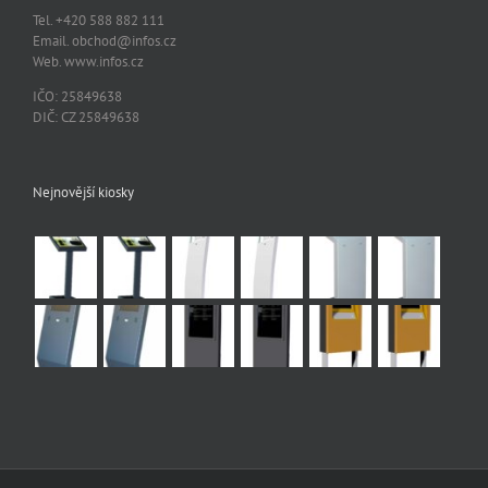
Tel. +420 588 882 111
Email. obchod@infos.cz
Web. www.infos.cz
IČO: 25849638
DIČ: CZ 25849638
Nejnovější kiosky