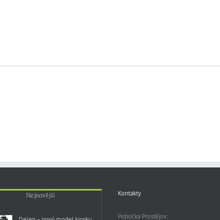
Kontakty
Nejnovější
Pobočka Prostějov:
Deleg – nový model kiosku