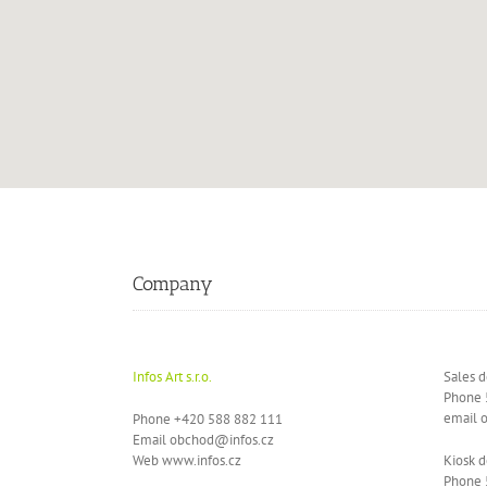
Company
Infos Art s.r.o.
Sales 
Phone 
email 
Phone +420 588 882 111
Email obchod@infos.cz
Web www.infos.cz
Kiosk d
Phone 