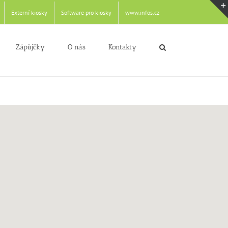
Externí kiosky
Software pro kiosky
www.infos.cz
Zápůjčky
O nás
Kontakty