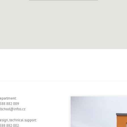
department:
588 882 009
obchod@infos.cz
esign, technical support:
588 882 002