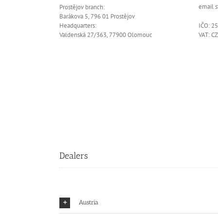
email 
Prostějov branch:
Barákova 5, 796 01 Prostějov
Headquarters:
IČO: 2
Valdenská 27/363, 77900 Olomouc
VAT: C
Dealers
Austria