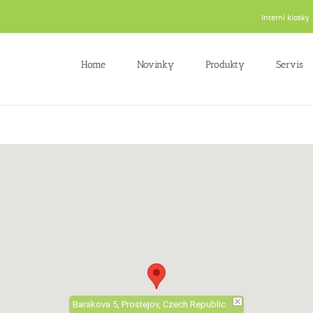
Interní kiosky
Home
Novinky
Produkty
Servis
Barakova 5, Prostejov, Czech Republic