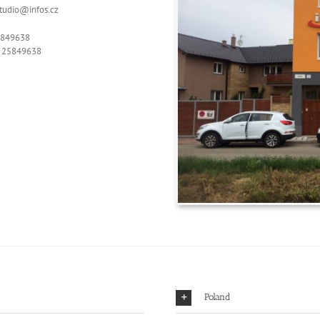
studio@infos.cz
5849638
Z 25849638
Poland