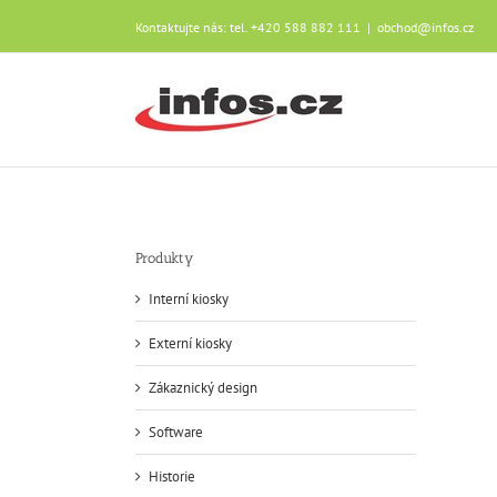
Přeskočit
Kontaktujte nás: tel. +420 588 882 111
|
obchod@infos.cz
na
obsah
Produkty
Interní kiosky
Externí kiosky
Zákaznický design
Software
Historie