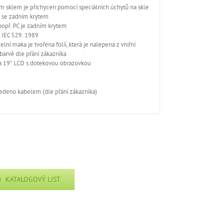
m sklem je přichycen pomocí speciálních úchytů na skle
i se zadním krytem
popř. PC je zadním krytem
, IEC 529: 1989
lní maka je tvořena folíí, která je nalepena z vniřní
 barvě dle přání zákazníka
 a 19″ LCD s dotekovou obrazovkou
vedeno kabelem (dle přání zákazníka)
KATALOGOVÝ LIST