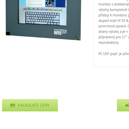
monitor s dotekový
výlohy, kompletně 
přístup k monitoru 
stupeň krytí IP 20 B
povrchová úprava: če
strany výlohy a je v
připravený pro 17″
reproduktory
PC USF popř. je při
KALKULACE CENY