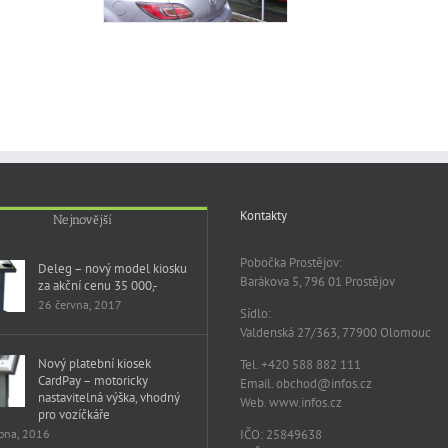
Kontakty
Nejnovější
Pobočka Prostějov:
Deleg – nový model kiosku
Barákova 5, 796 01 Prostějov
za akční cenu 35 000,-
26 června, 2017
Sídlo:
Valdenská 27/363, 77900 Olomouc
Nový platební kiosek
Tel. +420 588 882 111
CardPay – motoricky
Email. obchod@infos.cz
nastavitelná výška, vhodný
Web. www.infos.cz
pro vozíčkáře
rpna, 2016
IČO: 25849638