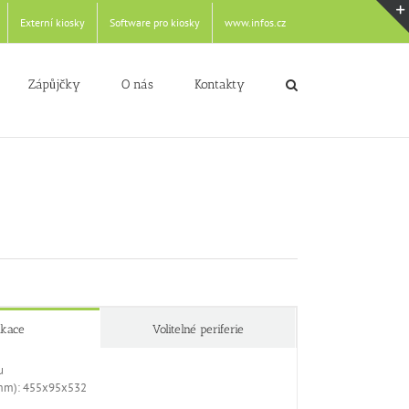
Externí kiosky
Software pro kiosky
www.infos.cz
Zápůjčky
O nás
Kontakty
ikace
Volitelné periferie
u
 (mm): 455x95x532