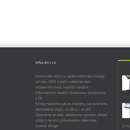
Infos Art s.r.o.
Firma Infos Art s.r.o. vyrábí informační kiosky
od roku 1995 a patří s několika tisíci
instalacemi mezi největší výrobce
informačních kiosků s dotekovou obrazovkou
v ČR.
Kiosky nabízíme jak do interieru, tak exterieru,
samostatně stojící, na stěnu i na stůl.
Zabýváme se také zakázkovou výrobou, kiosků
ušitých na míru požadavkům zákazníka,
custom design.
17 s