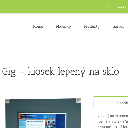
Interní kiosky
Home
Novinky
Produkty
Servis
Gig – kiosek lepený na sklo
Specif
vhodný do exteriér
rozměry v x h x š
hmotnost: cca 8 kg