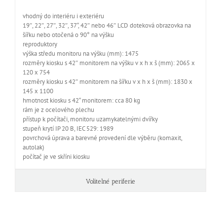
vhodný do interiéru i exteriéru
19″, 22″, 27″, 32″, 37“, 42″ nebo 46″ LCD doteková obrazovka na
šířku nebo otočená o 90° na výšku
reproduktory
výška středu monitoru na výšku (mm): 1475
rozměry kiosku s 42″ monitorem na výšku v x h x š (mm): 2065 x
120 x 754
rozměry kiosku s 42″ monitorem na šířku v x h x š (mm): 1830 x
145 x 1100
hmotnost kiosku s 42“ monitorem: cca 80 kg
rám je z ocelového plechu
přístup k počítači, monitoru uzamykatelnými dvířky
stupeň krytí IP 20 B, IEC 529: 1989
povrchová úprava a barevné provedení dle výběru (komaxit,
autolak)
počítač je ve skříni kiosku
Volitelné periferie