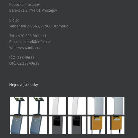
Pobočka Prostějov:
Barákova 5, 796 01 Prostějov
Sídlo:
Valdenská 27/363, 77900 Olomouc
Tel. +420 588 882 111
Email. obchod@infos.cz
Web. www.infos.cz
IČO: 25849638
DIČ: CZ 25849638
Nejnovější kiosky