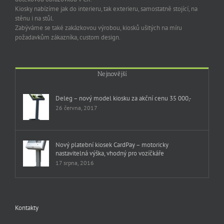
Kiosky nabízíme jak do interieru, tak exterieru, samostatně stojící, na
stěnu i na stůl.
Zabýváme se také zakázkovou výrobou, kiosků ušitých na míru
požadavkům zákazníka, custom design.
Nejnovější
Deleg – nový model kiosku za akční cenu 35 000,-
26 června, 2017
Nový platební kiosek CardPay – motoricky
nastavitelná výška, vhodný pro vozíčkáře
17 srpna, 2016
Kontakty