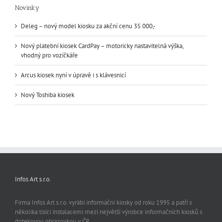
Novinky
Deleg – nový model kiosku za akční cenu 35 000,-
Nový platební kiosek CardPay – motoricky nastavitelná výška,
vhodný pro vozíčkáře
Arcus kiosek nyní v úpravě i s klávesnicí
Nový Toshiba kiosek
Infos Art s.r.o.
Firma Infos Art s.r.o. vyrábí informační kiosky od roku 1995 a patří s
několika tisíci instalacemi mezi největší výrobce informačních kiosků s
dotekovou obrazovkou v ČR.