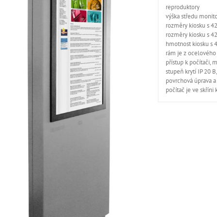
reproduktory
výška středu monit
rozměry kiosku s 4
rozměry kiosku s 4
hmotnost kiosku s 
rám je z ocelového
přístup k počítači,
stupeň krytí IP 20 B
povrchová úprava a
počítač je ve skříni 