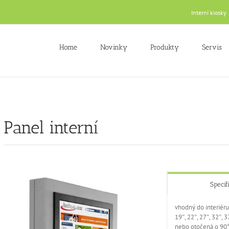
Interní kiosky
Home
Novinky
Produkty
Servis
Panel interní
Specif
vhodný do interiéru
19″, 22″, 27″, 32″,
nebo otočená o 90°