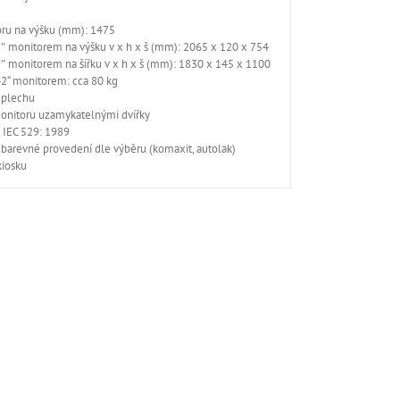
oru na výšku (mm): 1475
2″ monitorem na výšku v x h x š (mm): 2065 x 120 x 754
2″ monitorem na šířku v x h x š (mm): 1830 x 145 x 1100
42“ monitorem: cca 80 kg
 plechu
 monitoru uzamykatelnými dvířky
, IEC 529: 1989
 barevné provedení dle výběru (komaxit, autolak)
kiosku