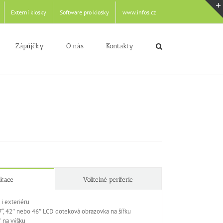
Externí kiosky
Software pro kiosky
www.infos.cz
Zápůjčky
O nás
Kontakty
ikace
Volitelné periferie
 i exteriéru
 37“, 42″ nebo 46″ LCD doteková obrazovka na šířku
 na výšku