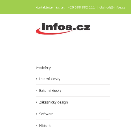
Přeskočit
Kontaktujte nás: tel. +420 588 882 111
|
obchod@infos.cz
na
obsah
Produkty
Interní kiosky
Externí kiosky
Zákaznický design
Software
Historie