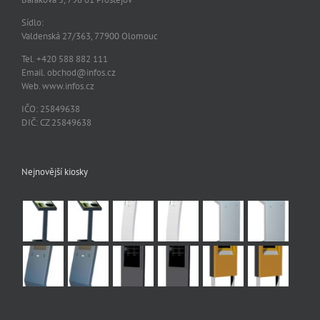
Sídlo:
Valdenská 27/363, 77900 Olomouc
Tel. +420 588 882 111
Email. obchod@infos.cz
Web. www.infos.cz
IČO: 25849638
DIČ: CZ 25849638
Nejnovější kiosky