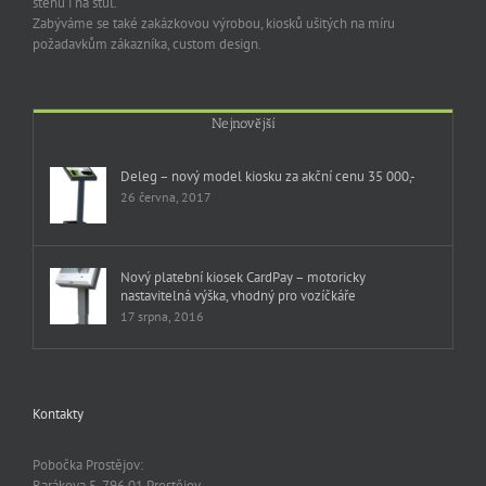
stěnu i na stůl.
Zabýváme se také zakázkovou výrobou, kiosků ušitých na míru
požadavkům zákazníka, custom design.
Nejnovější
Deleg – nový model kiosku za akční cenu 35 000,-
26 června, 2017
Nový platební kiosek CardPay – motoricky
nastavitelná výška, vhodný pro vozíčkáře
17 srpna, 2016
Kontakty
Pobočka Prostějov:
Barákova 5, 796 01 Prostějov