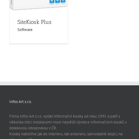
SiteKiosk Plus
Software
Infos Art s.r.o.
Firma Infos Art s.r.o. vyrábí informační kiosky od roku 1995 a patří s
několika tisíci instalacemi mezi největší výrobce informačních kiosků s
dotekovou obrazovkou v ČR.
Kiosky nabízíme jak do interieru, tak exterieru, samostatně stojící, na